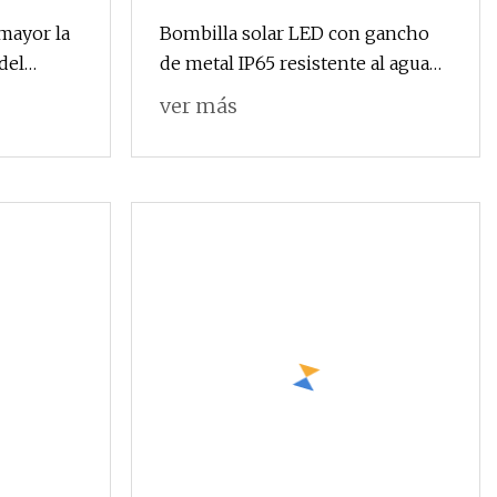
mayor la
Bombilla solar LED con gancho
del
de metal IP65 resistente al agua
la
de alto brillo al por mayor
ver más
e