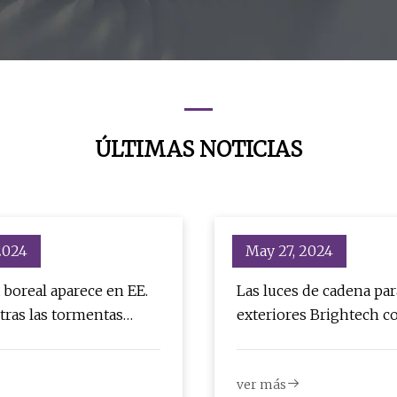
ÚLTIMAS NOTICIAS
 2024
May 27, 2024
 boreal aparece en EE.
Las luces de cadena par
tras las tormentas
exteriores Brightech c
bombardean la Tierra
energía solar tienen u
descuento
ver más