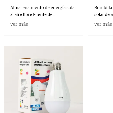
Almacenamiento de energía solar
Bombilla
al aire libre Fuente de
solar de 
alimentación Central eléctrica
ver más
ver más
Inversor Bluetooth Control
remoto 80ah / 135ah con
bombillas solares