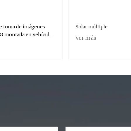
e toma de imágenes
Solar múltiple
4G montada en vehículo
ver más
dad de largo alcance