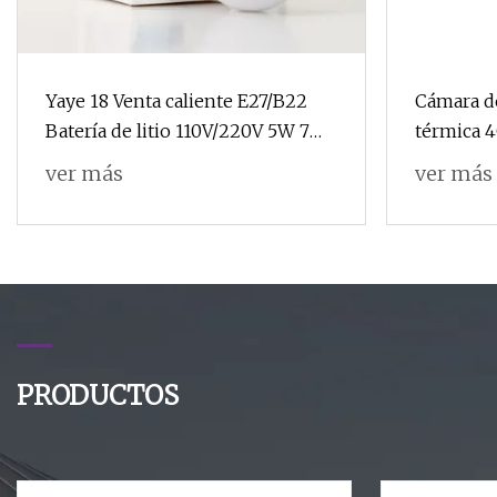
Yaye 18 Venta caliente E27/B22
Cámara d
Batería de litio 110V/220V 5W 7W
térmica 
9W 12W 15W 18W Lámpara de
de seguri
ver más
ver más
ahorro de energía LED
Inteligente Recargable de
emergencia Bombilla LED solar
inteligente
PRODUCTOS