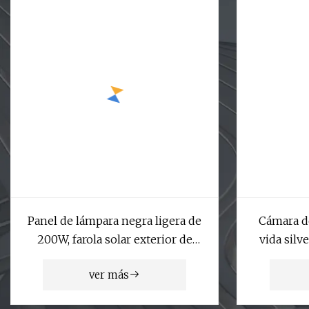
Panel de lámpara negra ligera de
Cámara d
200W, farola solar exterior de
vida silv
bombillas de inundación LED
4G LTE co
ver más
y vis