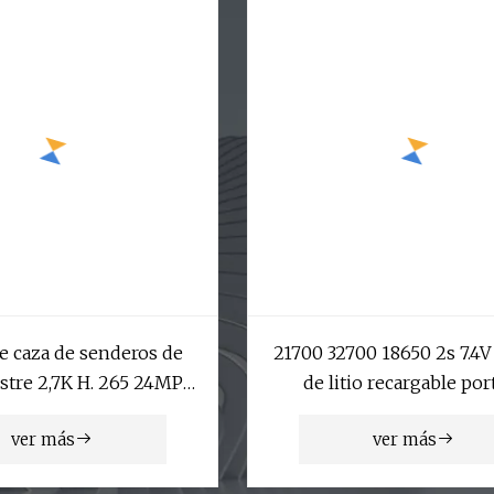
e caza de senderos de
21700 32700 18650 2s 7.4V
estre 2,7K H. 265 24MP
de litio recargable port
n soporte de detección
impermeable
ver más
ver más
ualización en vivo