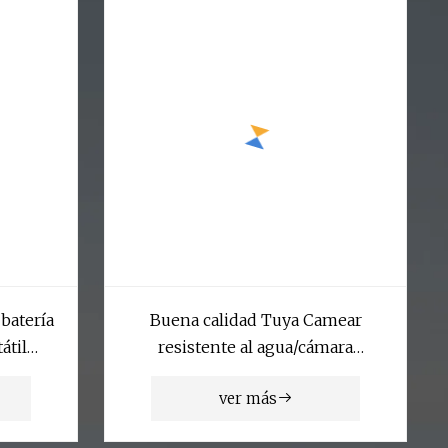
 batería
Buena calidad Tuya Camear
átil
resistente al agua/cámara
inalámbrica inteligente en
ver más
stock/cámara WiFi domo
PTZ/vídeo CCTV cámara WiFi