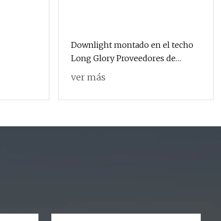
Downlight montado en el techo
Long Glory Proveedores de
bombillas para lámpara LED de
ver más
China Lámpara LED Iluminación
para exteriores Luces de cadena
LED Bombilla de luz LED solar a
prueba de agua