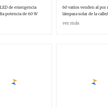
 LED de emergencia
60 vatios venden al por 
alta potencia de 60 W
lámpara solar de la calle/
jardín/de la carretera de 
ver más
bombilla LED recargabl