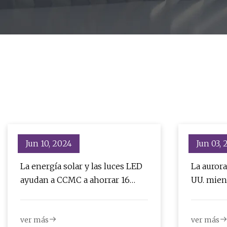
Jun 10, 2024
Jun 03,
La energía solar y las luces LED
La aurora
ayudan a CCMC a ahorrar 16
UU. mien
millones de rupias al año en
solares 
facturas de energía
ver más
ver más