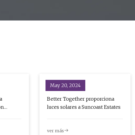
para exteriores/HD Mini cámara
PTZ para seguridad en el hogar
May 20, 2024
a
Better Together proporciona
on
luces solares a Suncoast Estates
n 38 % de
ver más