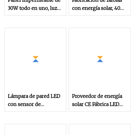
Panel impermeable de
Fabricación de farolas
30W todo en uno, luz
con energía solar, 40W,
solar de calle LED para
60W, 80W, 100W, 150W,
exteriores con sensor
lámpara LED
de potencia, pared de
automática inteligente,
poste
iluminación de pared
para jardín al aire libre
Lámpara de pared LED
Proveedor de energía
con sensor de
solar CE Fábrica LED
movimiento
Calle Inundación Jardín
impermeable al aire
Césped Parque Pared
libre solar de luces de
Camino Paisaje Luz