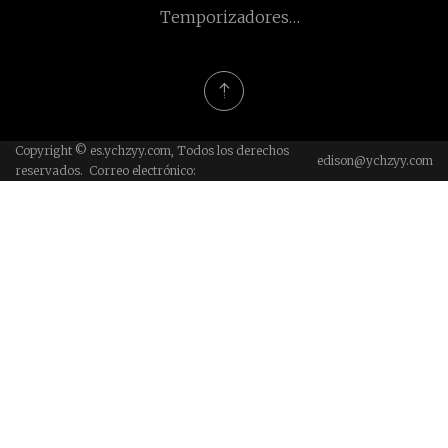
Temporizadores
Limitado.
enchufables para
exteriores fabricados en
China
Copyright © es.ychzyy.com, Todos los derechos
edison@ychzyy.com
reservados. Correo electrónico: