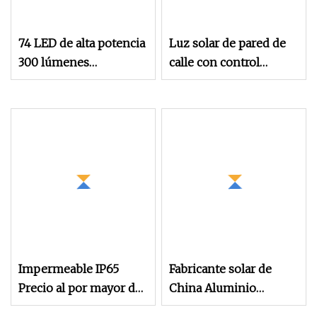
74 LED de alta potencia
Luz solar de pared de
300 lúmenes
calle con control
impermeable al aire
remoto de estadio ABS
libre sensor de
resistente al agua IP67
movimiento LED
de alto lumen 30W
lámparas de pared
60W 150W 300W 400W
luces solares de jardín
600W 800W 1000W
Luz de inundación
solar LED para
exteriores
Impermeable IP65
Fabricante solar de
Precio al por mayor del
China Aluminio
patio trasero 50W
2000/1000/800/600/500W/