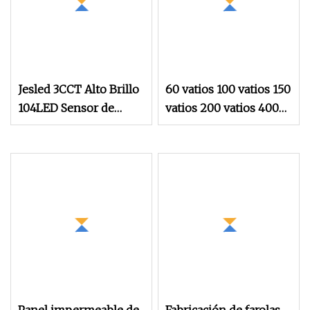
Jesled 3CCT Alto Brillo
60 vatios 100 vatios 150
104LED Sensor de
vatios 200 vatios 400
Movimiento PIR
vatios portátil
Lámpara de Pared de
automático al aire libre
Seguridad LED
mejor pared de energía
Iluminación de Jardín
solar COB Jardín
Exterior Luz Solar
Sensor de movimiento
Integrada con Control
LED Lámpara de calle
Remoto
Luz de inundación
solar