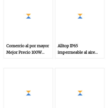
calle de 3 modos de
2500W/2000W/1500W/120
iluminación
Comercio al por mayor
Alltop IP65
Mejor Precio 100W
impermeable al aire
150W 200W 250W
libre integrado todo en
Cubierta exterior Panel
uno lámpara de calle
de energía Panel de
solar sensor de
inundación Sensor de
movimiento solar
movimiento Carretera
jardín pared césped luz
Jardín al aire libre LED
control remoto luz de
de pared Luz de calle
inundación conjunto
solar todo en uno
de luz LED