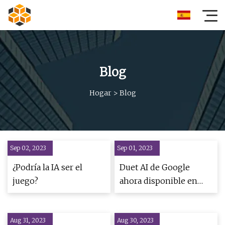
Blog
Hogar
>
Blog
Sep 02, 2023
Sep 01, 2023
¿Podría la IA ser el
Duet AI de Google
juego?
ahora disponible en
Docs, Gmail y otras
aplicaciones de
Aug 31, 2023
Aug 30, 2023
Workspace