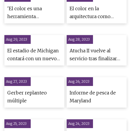
'El color es una
El color en la
herramienta
arquitectura como
equivalente a la
poderosa herramienta
iluminación, la
de comunicación
Aug 29, 2023
composición y el
Aug 28, 2023
movimiento', dice el
El estadio de Michigan
Atucha II vuelve al
director de fotografía
contará con un nuevo
servicio tras finalizar
de Joker: Folie à Deux
sistema de iluminación
las reparaciones :
LED para 2023
Regulación y Seguridad
Aug 27, 2023
Aug 26, 2023
Gerber replanteo
Informe de pesca de
múltiple
Maryland
Aug 25, 2023
Aug 24, 2023