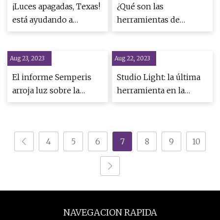
¡Luces apagadas, Texas!
¿Qué son las
está ayudando a
herramientas de
mantener las estrellas
aseguramiento de la
grandes y brillantes
red y por qué son
Aug 23, 2023
por la noche
Aug 22, 2023
importantes?
El informe Semperis
Studio Light: la última
arroja luz sobre la
herramienta en la
seguridad de Active
creciente caja de
Directory
herramientas de
Luminar Neo
4
5
6
7
8
9
10
NAVEGACION RAPIDA